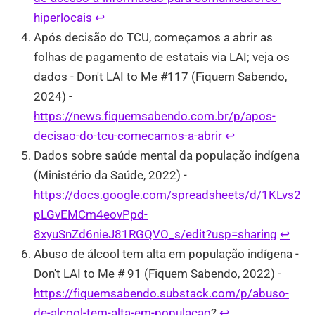
hiperlocais
↩︎
Após decisão do TCU, começamos a abrir as
folhas de pagamento de estatais via LAI; veja os
dados - Don't LAI to Me #117 (Fiquem Sabendo,
2024) -
https://news.fiquemsabendo.com.br/p/apos-
decisao-do-tcu-comecamos-a-abrir
↩︎
Dados sobre saúde mental da população indígena
(Ministério da Saúde, 2022) -
https://docs.google.com/spreadsheets/d/1KLvs2
pLGvEMCm4eovPpd-
8xyuSnZd6nieJ81RGQVO_s/edit?usp=sharing
↩︎
Abuso de álcool tem alta em população indígena -
Don't LAI to Me # 91 (Fiquem Sabendo, 2022) -
https://fiquemsabendo.substack.com/p/abuso-
de-alcool-tem-alta-em-populacao
?
↩︎