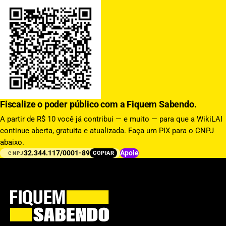
Fiscalize o poder público com a Fiquem Sabendo.
A partir de R$ 10 você já contribui — e muito — para que a WikiLAI
continue aberta, gratuita e atualizada. Faça um PIX para o CNPJ
abaixo.
32.344.117/0001-89
Apoie
COPIAR
CNPJ