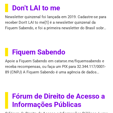
Abertas * Brasil.io * Colaboradados * Don't LAI to me *
FENAJ -
Don't LAI to me
Newsletter quinzenal foi lançada em 2019. Cadastre-se para
receber Don't LAI to me[1] é a newsletter quinzenal da
Fiquem Sabendo, e foi a primeira newsletter do Brasil sobre
a Lei de Acesso à Informação (LAI). Lançada em 21 de
janeiro de 2019, a newsletter divulga bases de
Fiquem Sabendo
Apoie a Fiquem Sabendo em catarse.me/fiquemsabendo e
receba recompensas, ou faça um PIX para 32.344.117/0001-
89 (CNPJ) A Fiquem Sabendo é uma agência de dados
independente e especializada na Lei de Acesso à Informação
(LAI). A missão da agência é batalhar para revelar dados e
documentos
Fórum de Direito de Acesso a
Informações Públicas