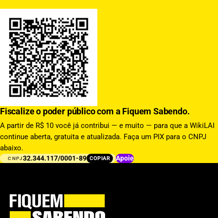
Fiscalize o poder público com a Fiquem Sabendo.
A partir de R$ 10 você já contribui — e muito — para que a WikiLAI
continue aberta, gratuita e atualizada. Faça um PIX para o CNPJ
abaixo.
32.344.117/0001-89
Apoie
COPIAR
CNPJ