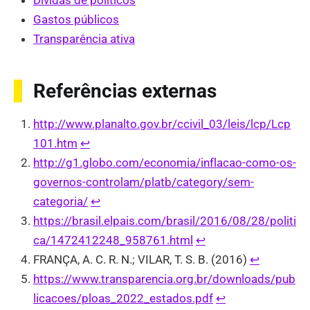
Dívidas de políticos
Gastos públicos
Transparência ativa
Referências externas
http://www.planalto.gov.br/ccivil_03/leis/lcp/Lcp
101.htm
↩︎
http://g1.globo.com/economia/inflacao-como-os-
governos-controlam/platb/category/sem-
categoria/
↩︎
https://brasil.elpais.com/brasil/2016/08/28/politi
ca/1472412248_958761.html
↩︎
FRANÇA, A. C. R. N.; VILAR, T. S. B. (2016)
↩︎
https://www.transparencia.org.br/downloads/pub
licacoes/ploas_2022_estados.pdf
↩︎