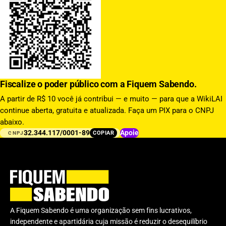
Fiscalize o poder público com a Fiquem Sabendo.
A partir de R$ 10 você já contribui — e muito — para que a WikiLAI
continue aberta, gratuita e atualizada. Faça um PIX para o CNPJ
abaixo.
32.344.117/0001-89
Apoie
COPIAR
CNPJ
A Fiquem Sabendo é uma organização sem fins lucrativos,
independente e apartidária cuja missão é reduzir o desequilíbrio