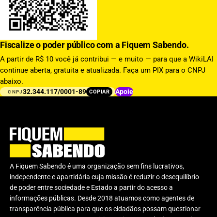
Fiscalize o poder público com a Fiquem Sabendo.
A partir de R$ 10 você já contribui — e muito — para que a WikiLAI
continue aberta, gratuita e atualizada. Faça um PIX para o CNPJ
abaixo.
32.344.117/0001-89
Apoie
COPIAR
CNPJ
A Fiquem Sabendo é uma organização sem fins lucrativos,
independente e apartidária cuja missão é reduzir o desequilíbrio
de poder entre sociedade e Estado a partir do acesso a
informações públicas. Desde 2018 atuamos como agentes de
transparência pública para que os cidadãos possam questionar