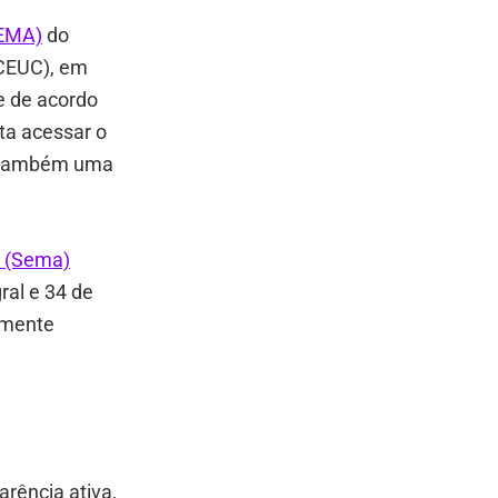
SEMA)
do
(CEUC), em
e de acordo
ta acessar o
 e também uma
s (Sema)
ral e 34 de
almente
rência ativa,