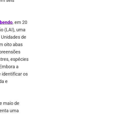
em seis
abendo
, em 20
ão (LAI), uma
m Unidades de
m oito abas
apreensões
tres, espécies
 Embora a
 identificar os
da e
e maio de
senta uma