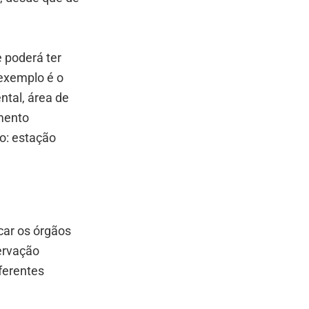
e poderá ter
exemplo é o
ntal, área de
imento
o: estação
car os órgãos
ervação
ferentes