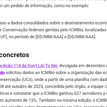
er um pedido de informação, como no exemplo:
cesso a dados consolidados sobre o desmatamento ocorr
e Conservação federais geridas pelo ICMBio, localizad
UF], no período de [DD/MM/AAA] a [DD/MM/AAA].
concretos
edição 114 da Don't LAI To Me
, divulgada em dezembro 
ndo
solicitou dados ao ICMBio sobre a organização das e
onservação (UCs), onde a partir de uma planilha com da
8 até outubro de 2023, concedida pelo órgão, a equipe 
tivos e constatar que o ICMBio ganhou 637 servidores 
 um aumento de 13%. Também na mesma edição, o ICMB