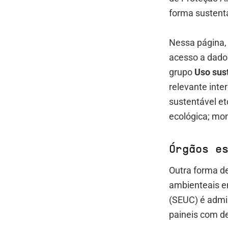
forma sustent
Nessa página, 
acesso a dado
grupo
Uso sus
relevante inte
sustentável e
ecológica; mon
Órgãos e
Outra forma d
ambienteais e
(SEUC) é admin
paineis com d