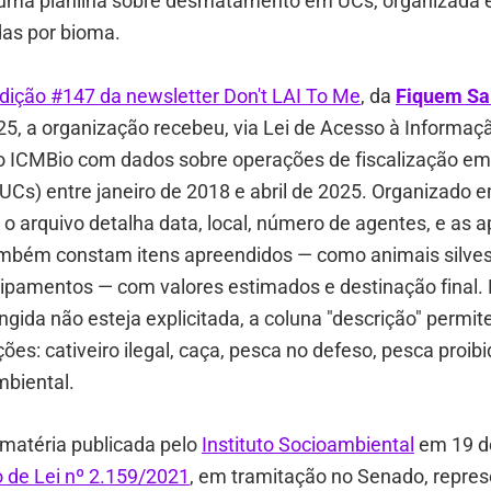
u uma planilha sobre desmatamento em UCs, organizada 
idas por bioma.
dição #147 da newsletter Don't LAI To Me
, da
Fiquem S
5, a organização recebeu, via Lei de Acesso à Informaç
do ICMBio com dados sobre operações de fiscalização e
Cs) entre janeiro de 2018 e abril de 2025. Organizado e
 o arquivo detalha data, local, número de agentes, e as 
ambém constam itens apreendidos — como animais silves
uipamentos — com valores estimados e destinação final.
ingida não esteja explicitada, a coluna "descrição" permite
ões: cativeiro ilegal, caça, pesca no defeso, pesca proibi
biental.
atéria publicada pelo
Instituto Socioambiental
em 19 d
o de Lei nº 2.159/2021
, em tramitação no Senado, repre