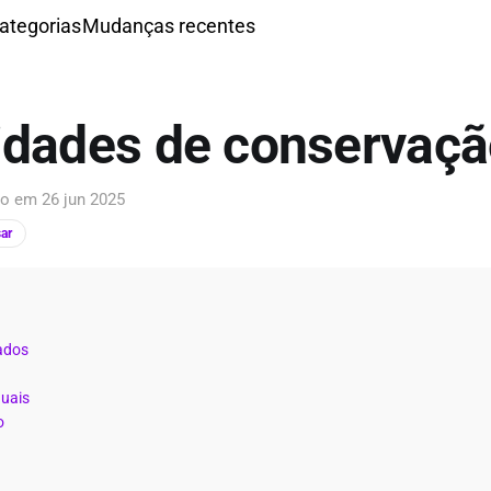
ategorias
Mudanças recentes
idades de conservaçã
ção em
26 jun 2025
ar
ados
duais
o