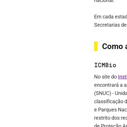
nacional.
Em cada estad
Secretarias d
Como a
ICMBio
No site do
Ins
encontrará a 
(SNUC) - Unida
classificação
e Parques Naci
restrito dos r
de Proteção Am