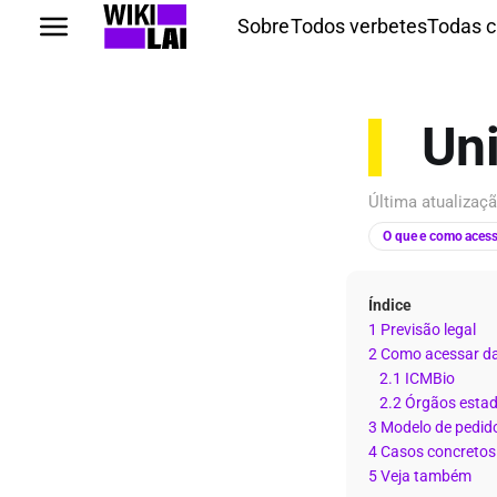
Sobre
Todos verbetes
Todas c
Un
Última atualiza
O que e como acess
Índice
1 Previsão legal
2 Como acessar d
2.1 ICMBio
2.2 Órgãos esta
3 Modelo de pedid
4 Casos concretos
5 Veja também