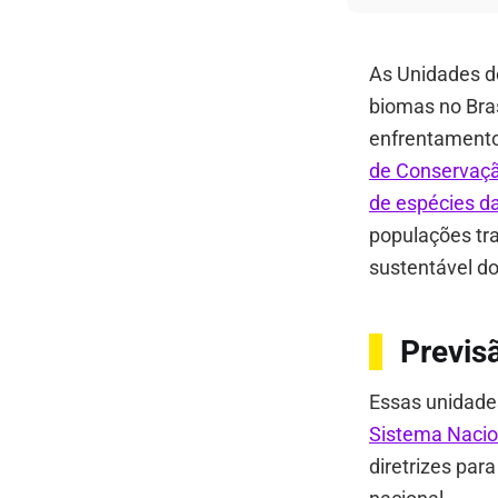
As Unidades d
biomas no Bras
enfrentamento
de Conservaçã
de espécies da
populações tra
sustentável do
Previsã
Essas unidade
Sistema Nacio
diretrizes par