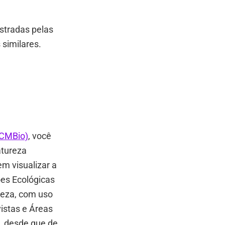
stradas pelas
similares.
ICMBio)
, você
atureza
m visualizar a
es Ecológicas
ureza, com uso
vistas e Áreas
, desde que de