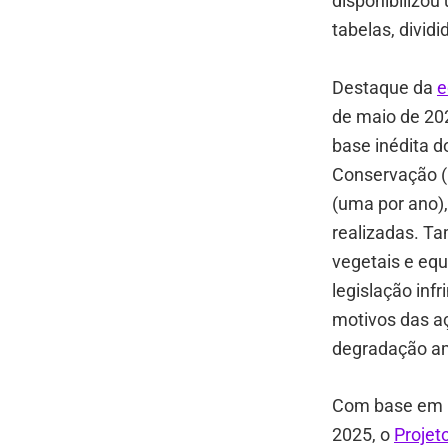
disponibilizo
tabelas, divid
Destaque da
e
de maio de 202
base inédita 
Conservação (U
(uma por ano),
realizadas. T
vegetais e eq
legislação infr
motivos das aç
degradação am
Com base em m
2025, o
Projet