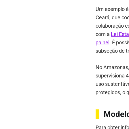
Um exemplo é
Ceará, que co
colaboração co
com a
Lei Est
painel
. È poss
subseção de t
No Amazonas,
supervisiona 4
uso sustentáve
protegidos, o 
Modelo
Para obter in