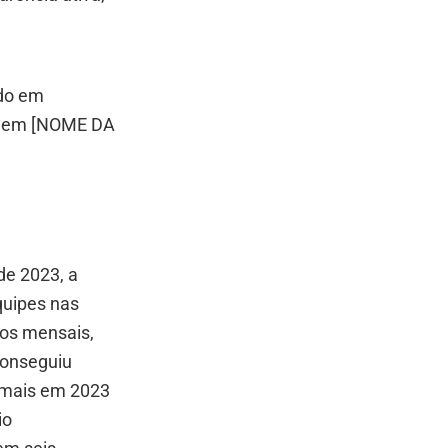
ido em
as em [NOME DA
de 2023, a
quipes nas
dos mensais,
conseguiu
a mais em 2023
io