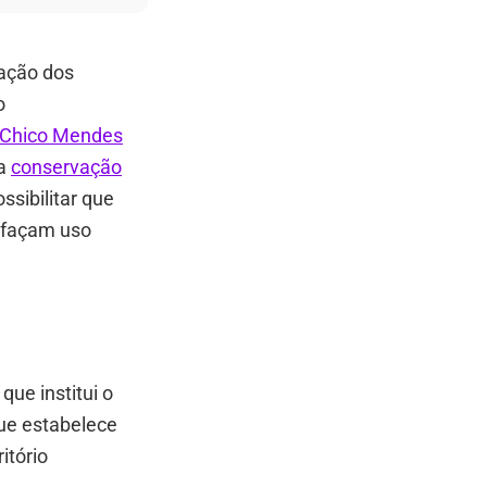
ação dos
o
o Chico Mendes
na
conservação
sibilitar que
— façam uso
, que institui o
que estabelece
itório