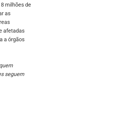
18 milhões de
ar as
áreas
e afetadas
ia a órgãos
Fiquem
ões seguem