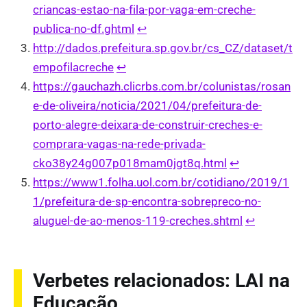
criancas-estao-na-fila-por-vaga-em-creche-
publica-no-df.ghtml
↩︎
http://dados.prefeitura.sp.gov.br/cs_CZ/dataset/t
empofilacreche
↩︎
https://gauchazh.clicrbs.com.br/colunistas/rosan
e-de-oliveira/noticia/2021/04/prefeitura-de-
porto-alegre-deixara-de-construir-creches-e-
comprara-vagas-na-rede-privada-
cko38y24g007p018mam0jgt8q.html
↩︎
https://www1.folha.uol.com.br/cotidiano/2019/1
1/prefeitura-de-sp-encontra-sobrepreco-no-
aluguel-de-ao-menos-119-creches.shtml
↩︎
Verbetes relacionados: LAI na
Educação