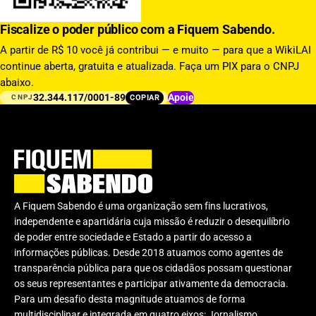
Fiscalize o poder público com a Fiquem Sabendo.
A partir de R$ 10 você já contribui — e muito — para que a WikiLAI
continue aberta, gratuita e atualizada. Faça um PIX para o CNPJ
abaixo.
32.344.117/0001-89
Apoie
COPIAR
CNPJ
A Fiquem Sabendo é uma organização sem fins lucrativos,
independente e apartidária cuja missão é reduzir o desequilíbrio
de poder entre sociedade e Estado a partir do acesso a
informações públicas. Desde 2018 atuamos como agentes de
transparência pública para que os cidadãos possam questionar
os seus representantes e participar ativamente da democracia.
Para um desafio desta magnitude atuamos de forma
multidisciplinar e integrada em quatro eixos: Jornalismo,