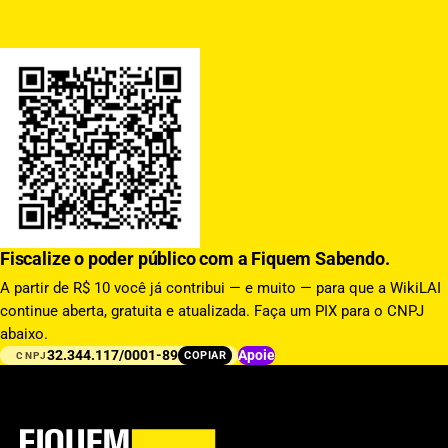
Fiscalize o poder público com a Fiquem Sabendo.
A partir de R$ 10 você já contribui — e muito — para que a WikiLAI
continue aberta, gratuita e atualizada. Faça um PIX para o CNPJ
abaixo.
32.344.117/0001-89
Apoie
COPIAR
CNPJ