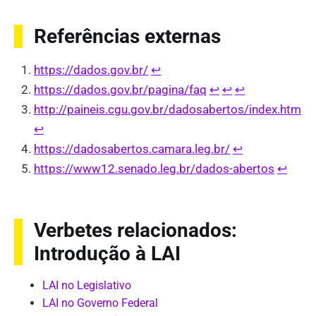
Referências externas
https://dados.gov.br/
↩︎
https://dados.gov.br/pagina/faq
↩︎
↩︎
↩︎
http://paineis.cgu.gov.br/dadosabertos/index.htm
↩︎
https://dadosabertos.camara.leg.br/
↩︎
https://www12.senado.leg.br/dados-abertos
↩︎
Verbetes relacionados:
Introdução à LAI
LAI no Legislativo
LAI no Governo Federal