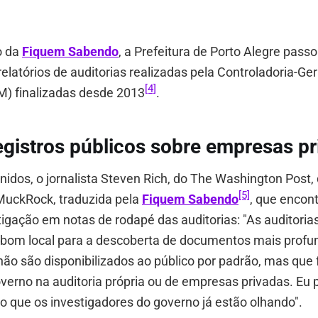
o da
Fiquem Sabendo
, a Prefeitura de Porto Alegre passo
elatórios de auditorias realizadas pela Controladoria-Ger
[4]
M) finalizadas desde 2013
.
egistros públicos sobre empresas p
idos, o jornalista Steven Rich, do The Washington Post,
[5]
 MuckRock, traduzida pela
Fiquem Sabendo
, que encon
tigação em notas de rodapé das auditorias: "As auditoria
bom local para a descoberta de documentos mais profu
 não são disponibilizados ao público por padrão, mas que
overno na auditoria própria ou de empresas privadas. Eu
 do que os investigadores do governo já estão olhando".