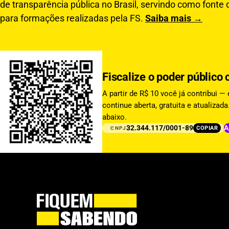
de transparência pública no Brasil, servindo como fonte 
para formações realizadas pela FS.
Saiba mais →
Fiscalize o poder públic
A partir de R$ 10 você já contribui —
continue aberta, gratuita e atualiza
abaixo.
32.344.117/0001-89
A
COPIAR
CNPJ