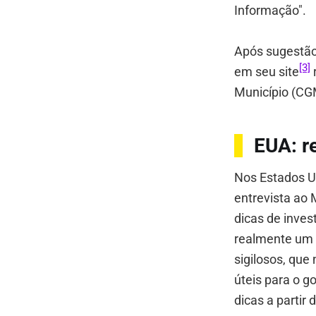
Informação".
Após sugestã
[3]
em seu site
r
Município (CG
EUA: r
Nos Estados Un
entrevista ao
dicas de inves
realmente um 
sigilosos, que
úteis para o g
dicas a partir