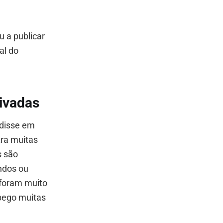
u a publicar
al do
rivadas
 disse em
tra muitas
s são
ndos ou
 foram muito
 pego muitas