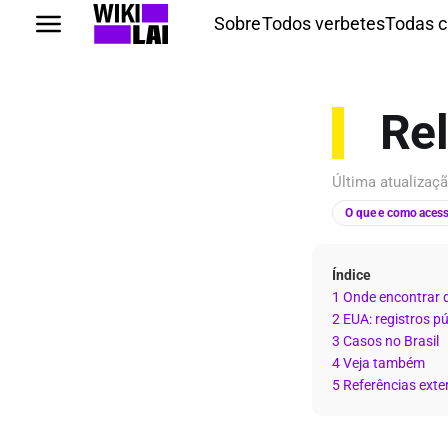
Sobre
Todos verbetes
Todas c
Rel
Última atualiza
O que e como acess
Índice
1 Onde encontrar 
2 EUA: registros p
3 Casos no Brasil
4 Veja também
5 Referências exte