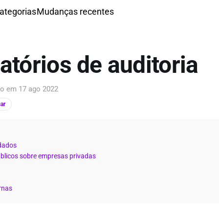
ategorias
Mudanças recentes
atórios de auditoria
ção em
17 ago 2022
ar
dados
úblicos sobre empresas privadas
rnas