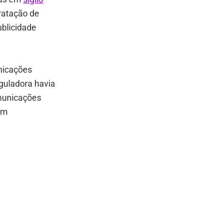
ratação de
ublicidade
unicações
guladora havia
omunicações
am