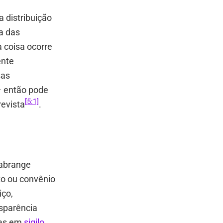
a distribuição
ia das
 coisa ocorre
ente
sas
– então pode
[5:1]
evista
.
abrange
o ou convênio
iço,
sparência
das em
sigilo