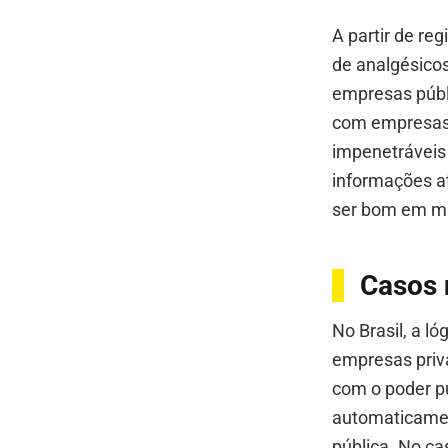
A partir de re
de analgésico
empresas públ
com empresas
impenetráveis
informações a
ser bom em ma
Casos 
No Brasil, a l
empresas priv
com o poder p
automaticamen
pública. No c