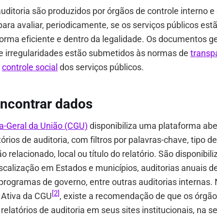
auditoria são produzidos por órgãos de controle interno e
para avaliar, periodicamente, se os serviços públicos es
orma eficiente e dentro da legalidade. Os documentos ge
e irregularidades estão submetidos às normas de
transp
o
controle social
dos serviços públicos.
ncontrar dados
a-Geral da União (CGU)
disponibiliza uma plataforma abe
órios de auditoria, com filtros por palavras-chave, tipo de
o relacionado, local ou título do relatório. São disponibil
fiscalização em Estados e municípios, auditorias anuais d
programas de governo, entre outras auditorias internas.
[2]
 Ativa da CGU
, existe a recomendação de que os órgã
 relatórios de auditoria em seus sites institucionais, na 