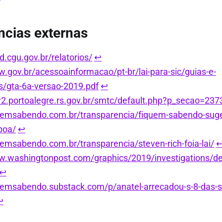
ncias externas
d.cgu.gov.br/relatorios/
↩︎
w.gov.br/acessoainformacao/pt-br/lai-para-sic/guias-e-
s/gta-6a-versao-2019.pdf
↩︎
2.portoalegre.rs.gov.br/smtc/default.php?p_secao=237
quemsabendo.com.br/transparencia/fiquem-sabendo-sug
poa/
↩︎
quemsabendo.com.br/transparencia/steven-rich-foia-lai/
↩
w.washingtonpost.com/graphics/2019/investigations/dea-
↩︎
quemsabendo.substack.com/p/anatel-arrecadou-s-8-das-
︎