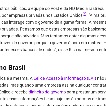
gistros públicos, a equipe do Post e da HD Media rastreou 
[6]
s por empresas privadas nos Estados Unidos
. "A maior
icas interage com o governo de alguma forma. A mesma
 privadas. Pensamos que estas empresas são basicam
 porque são privadas. Mas tentamos obter algumas des
través do governo porque o governo é bom em rastrear 
nter esses bancos de dados", disse Rich na mesma entr
no Brasil
ógica é a mesma. A
Lei de Acesso à Informação (LAI)
não 
adas, mas quando uma empresa assina qualquer contrat
úblico e recebe
dinheiro do governo
para prestar um serv
te essas informações ficam sujeitas às normas de tran
aso de estatais, algumas informações podem ser coloca