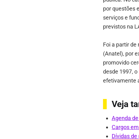
por questões e
serviços e fun
previstos na L
Foi a partir d
(Anatel), por 
promovido cer
desde 1997, o 
efetivamente 
Veja 
Agenda de
Cargos em
Dívidas de 