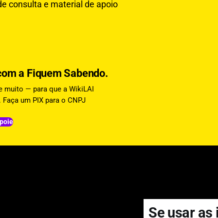
de consulta e material de apoio
o com a Fiquem Sabendo.
 e muito — para que a WikiLAI
da. Faça um PIX para o CNPJ
poie
Se usar as