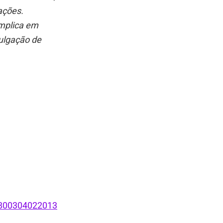
ações.
implica em
vulgação de
4800304022013