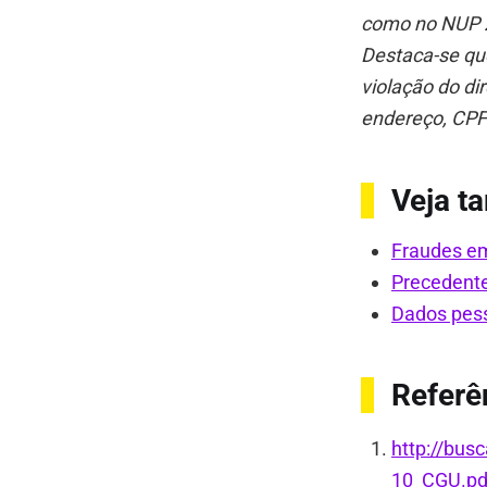
como no NUP 2
Destaca-se qu
violação do dir
endereço, CPF 
Veja 
Fraudes e
Precedent
Dados pes
Referê
http://bu
10_CGU.pd