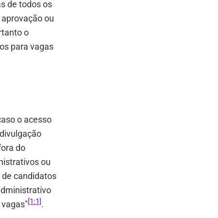
as de todos os
e aprovação ou
rtanto o
dos para vagas
 caso o acesso
 divulgação
fora do
istrativos ou
a de candidatos
dministrativo
[1:1]
 vagas"
.