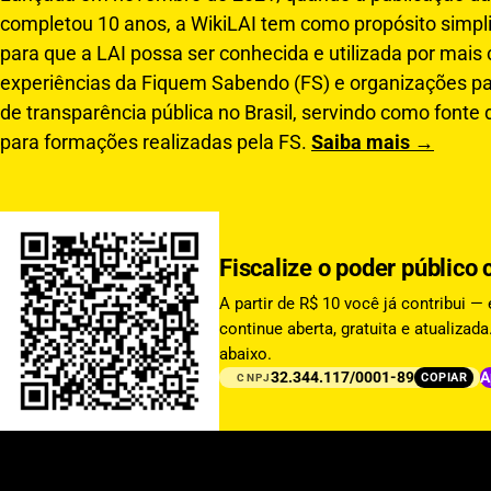
completou 10 anos, a WikiLAI tem como propósito simplif
para que a LAI possa ser conhecida e utilizada por mais
experiências da Fiquem Sabendo (FS) e organizações pa
de transparência pública no Brasil, servindo como fonte 
para formações realizadas pela FS.
Saiba mais →
Fiscalize o poder públic
A partir de R$ 10 você já contribui —
continue aberta, gratuita e atualiza
abaixo.
32.344.117/0001-89
A
COPIAR
CNPJ