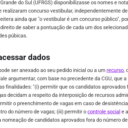
 Grande do Sul (UFRGS) disponibilizasse os nomes e not
e realizaram concurso vestibular, independentemente d
reitera ainda que "o vestibular é um concurso público", po
 direito de saber a pontuação de cada um dos seleciona
des púbicas.
cessar dados
ode ser anexado ao seu pedido inicial ou a um
recurso
,
Vale argumentar, com base no precedente da CGU, que a
s finalidades: "(i) permitir que os candidatos aprovados 
s decidam a respeito da interposição de recursos admin
) permitir o preenchimento de vagas em caso de desistênci
ro do número de vagas; (iii) permitir o
controle social
e a
ta nomeação de candidatos aprovados fora do número de