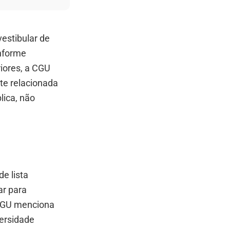
vestibular de
nforme
riores, a CGU
nte relacionada
lica, não
e lista
ar para
 CGU menciona
ersidade