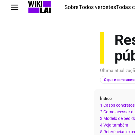
Sobre
Todos verbetes
Todas c
Re
púb
Última atualiza
O que e como acess
Índice
1 Casos concretos
2 Como acessar d
3 Modelo de pedid
4 Veja também
5 Referências exte