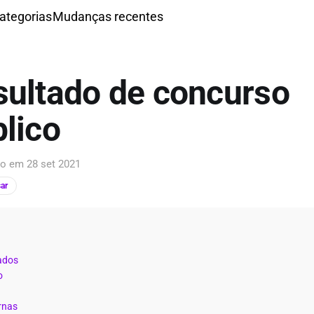
ategorias
Mudanças recentes
sultado de concurso
lico
ção em
28 set 2021
ar
ados
o
rnas