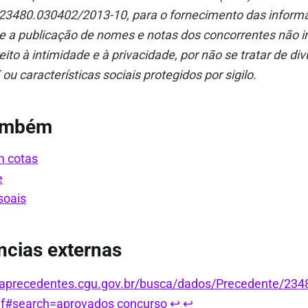
3480.030402/2013-10, para o fornecimento das inform
e a publicação de nomes e notas dos concorrentes não 
eito à intimidade e à privacidade, por não se tratar de di
ou características sociais protegidos por sigilo.
também
m cotas
e
soais
ncias externas
scaprecedentes.cgu.gov.br/busca/dados/Precedente/23
f#search=aprovados concurso
↩︎
↩︎