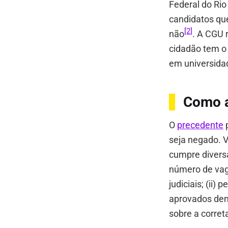
Federal do Rio
candidatos qu
[2]
não
. A CGU 
cidadão tem o
em universida
Como a
O
precedente
p
seja negado. 
cumpre diversa
número de vaga
judiciais; (ii
aprovados dent
sobre a corre