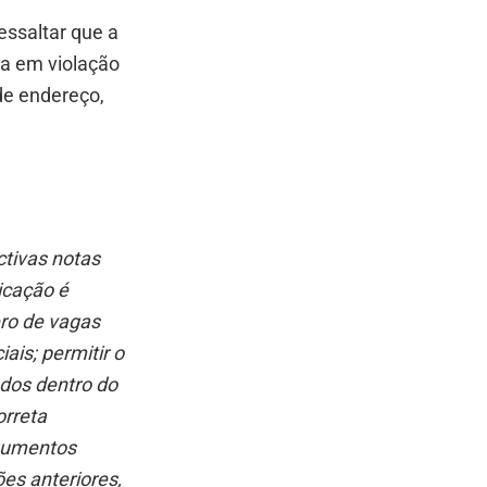
essaltar que a
ca em violação
 de endereço,
ctivas notas
icação é
ero de vagas
ais; permitir o
dos dentro do
orreta
rgumentos
es anteriores,