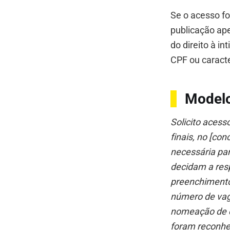
Se o acesso f
publicação ap
do direito à i
CPF ou caracte
Modelo
Solicito acess
finais, no [co
necessária par
decidam a resp
preenchimento
número de vaga
nomeação de c
foram reconhec