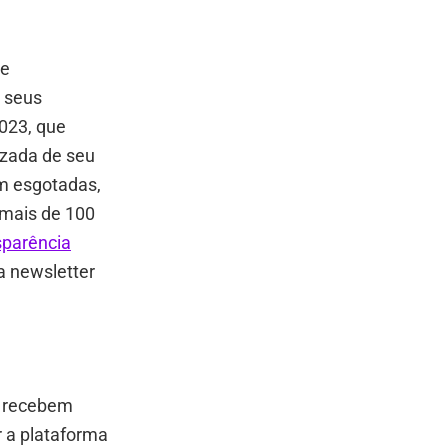
de
 seus
2023, que
izada de seu
am esgotadas,
 mais de 100
sparência
a newsletter
o recebem
r a plataforma