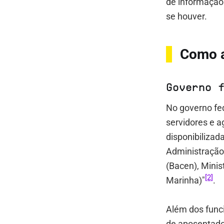
de informação
se houver.
Como 
Governo 
No governo fed
servidores e a
disponibilizad
Administração
(Bacen), Minis
[2]
Marinha)"
.
Além dos func
de aposentado