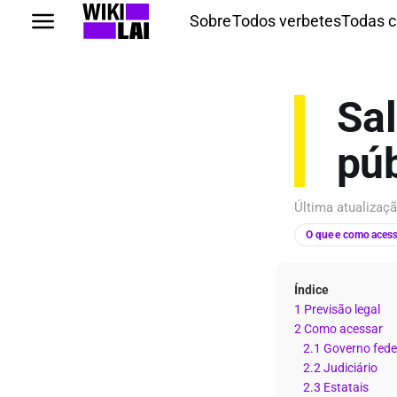
Sobre
Todos verbetes
Todas c
Sal
púb
Última atualiza
O que e como acess
Índice
1 Previsão legal
2 Como acessar
2.1 Governo fede
2.2 Judiciário
2.3 Estatais