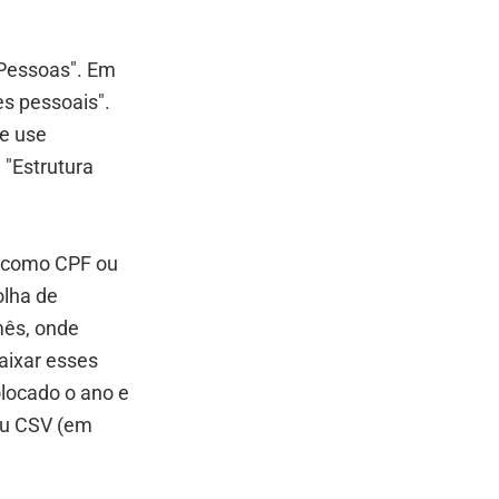
 Pessoas". Em
s pessoais".
e use
 "Estrutura
o, como CPF ou
olha de
mês, onde
aixar esses
locado o ano e
ou CSV (em