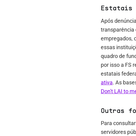
Estatais
Após denúncia
transparência
empregados, 
essas institui
quadro de func
por isso a FS 
estatais feder
ativa
. As base
Don't LAI to m
Outras f
Para consulta
servidores púb