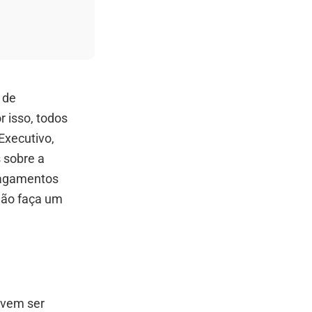
 de
or isso, todos
Executivo,
 sobre a
 pagamentos
dão faça um
evem ser