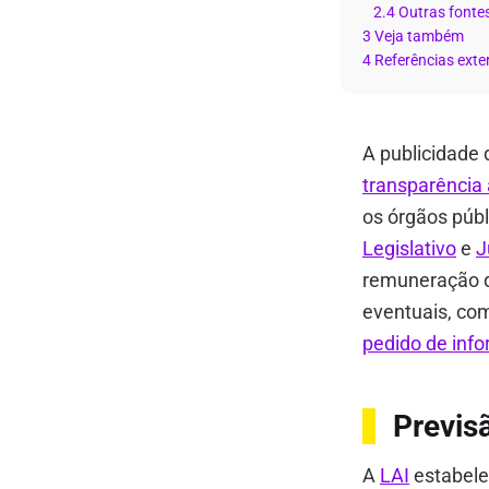
2.4 Outras fonte
3 Veja também
4 Referências exte
A publicidade 
transparência 
os órgãos públ
Legislativo
e
J
remuneração de
eventuais, co
pedido de inf
Previsã
A
LAI
estabele