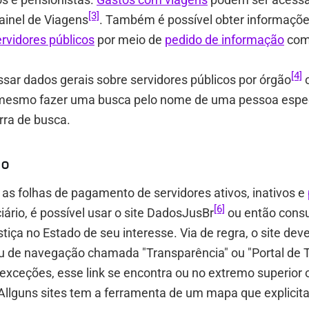
[3]
Painel de Viagens
. Também é possível obter informaçõe
rvidores públicos
por meio de
pedido de informação
com 
[4]
ssar dados gerais sobre servidores públicos por órgão
o
esmo fazer uma busca pelo nome de uma pessoa espec
arra de busca.
io
 as folhas de pagamento de servidores ativos, inativos e
[6]
iário, é possível usar o site DadosJusBr
ou então consul
stiça no Estado de seu interesse. Via de regra, o site de
 de navegação chamada "Transparência" ou "Portal de T
ceções, esse link se encontra ou no extremo superior ou
. Allguns sites tem a ferramenta de um mapa que explicita