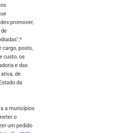
sos
que
ades promover,
 de
odiadas",*
 cargo, posto,
e custo, os
adoria e das
ativa, de
 Estado da
va a municípios
meter o
zer um pedido