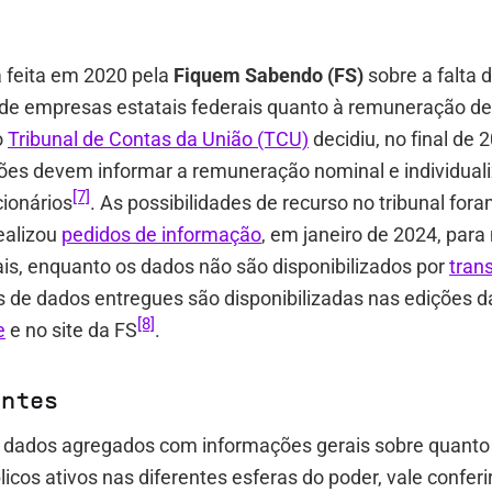
 feita em 2020 pela
Fiquem Sabendo (FS)
sobre a falta 
 de empresas estatais federais quanto à remuneração de
o
Tribunal de Contas da União (TCU)
decidiu, no final de 
ções devem informar a remuneração nominal e individual
[7]
ionários
. As possibilidades de recurso no tribunal for
realizou
pedidos de informação
, em janeiro de 2024, para
ais, enquanto os dados não são disponibilizados por
tran
s de dados entregues são disponibilizadas nas edições d
[8]
e
e no site da FS
.
ontes
r dados agregados com informações gerais sobre quant
licos ativos nas diferentes esferas do poder, vale conferi