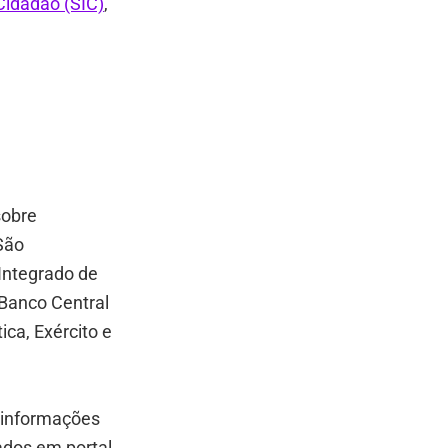
Cidadão (SIC)
,
sobre
São
 Integrado de
Banco Central
ica, Exército e
e informações
dos em portal