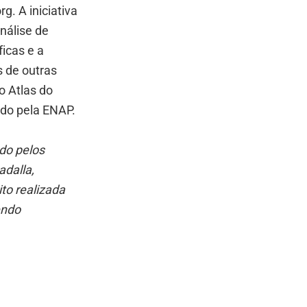
g. A iniciativa
nálise de
icas e a
s de outras
o Atlas do
ido pela ENAP.
ado pelos
adalla,
ito realizada
endo