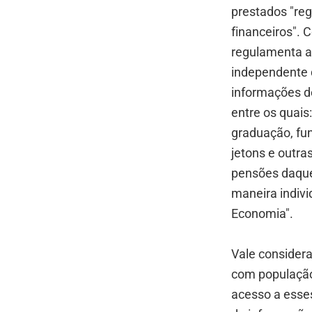
prestados "reg
financeiros".
regulamenta a
independente d
informações de
entre os quais
graduação, fun
jetons e outra
pensões daque
maneira indivi
Economia".
Vale considera
com população
acesso a esse