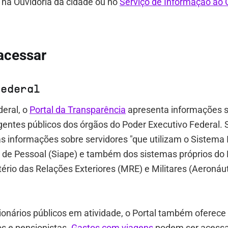
 na Ouvidoria da cidade ou no
Serviço de Informação ao 
acessar
federal
eral, o
Portal da Transparência
apresenta informações 
gentes públicos dos órgãos do Poder Executivo Federal. 
as informações sobre servidores "que utilizam o Sistema
 de Pessoal (Siape) e também dos sistemas próprios do 
tério das Relações Exteriores (MRE) e Militares (Aeronáut
ionários públicos em atividade, o Portal também oferec
s e pensionistas.
Gastos com viagens
podem ser acessa