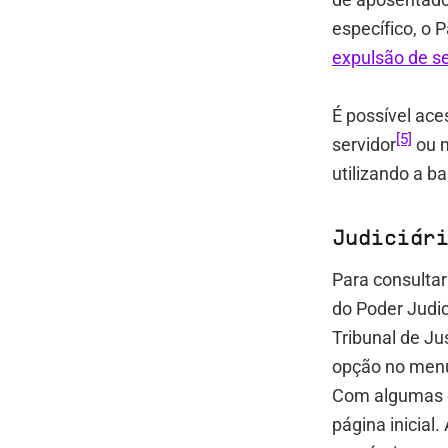
específico, o 
expulsão de se
É possível ace
[5]
servidor
ou m
utilizando a b
Judiciár
Para consultar
do Poder Judic
Tribunal de Ju
opção no menu
Com algumas ex
página inicial