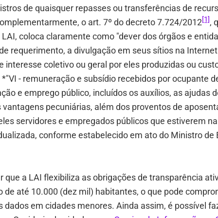
istros de quaisquer repasses ou transferências de recur
[1]
 Complementarmente, o art. 7º do decreto 7.724/2012
, 
 LAI, coloca claramente como "dever dos órgãos e entid
e requerimento, a divulgação em seus sítios na Internet
 interesse coletivo ou geral por eles produzidas ou cust
: *"VI - remuneração e subsídio recebidos por ocupante de
ção e emprego público, incluídos os auxílios, as ajudas d
s vantagens pecuniárias, além dos proventos de aposent
les servidores e empregados públicos que estiverem na 
dualizada, conforme estabelecido em ato do Ministro de
r que a LAI flexibiliza as obrigações de transparência ati
 de até 10.000 (dez mil) habitantes, o que pode compro
s dados em cidades menores. Ainda assim, é possível fa