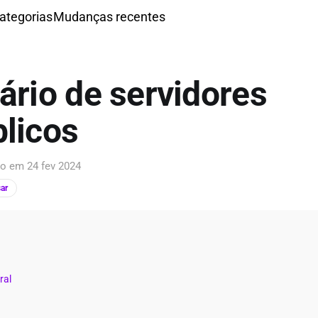
ategorias
Mudanças recentes
ário de servidores
licos
ção em
24 fev 2024
ar
ral