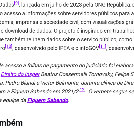
[9]
 Dados
, lançada em julho de 2023 pela ONG República.or
r o acesso a informações sobre servidores públicos para a
emia, imprensa e sociedade civil, com visualizações gráf
de download de dados. O projeto é inspirado em trabalho
que também reúnem dados sobre o serviço público, como 
[10]
[11]
iro
, desenvolvido pelo IPEA e o infoGOV
, desenvolv
 de acesso a folhas de pagamento do judiciário foi elabor
e
Direito do Insper
Beatriz Cossermelli Tornovsky, Felipe S
a, Pedro Blundi e Victor Belmonte, durante clínica de Dire
[12]
com a Fiquem Sabendo em 2021/2
. O verbete segue s
a equipe da
Fiquem Sabendo
.
também