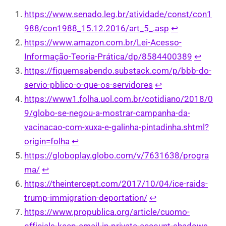
https://www.senado.leg.br/atividade/const/con1
988/con1988_15.12.2016/art_5_.asp
↩︎
https://www.amazon.com.br/Lei-Acesso-
Informação-Teoria-Prática/dp/8584400389
↩︎
https://fiquemsabendo.substack.com/p/bbb-do-
servio-pblico-o-que-os-servidores
↩︎
https://www1.folha.uol.com.br/cotidiano/2018/0
9/globo-se-negou-a-mostrar-campanha-da-
vacinacao-com-xuxa-e-galinha-pintadinha.shtml?
origin=folha
↩︎
https://globoplay.globo.com/v/7631638/progra
ma/
↩︎
https://theintercept.com/2017/10/04/ice-raids-
trump-immigration-deportation/
↩︎
https://www.propublica.org/article/cuomo-