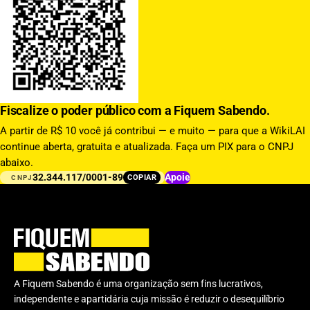
Fiscalize o poder público com a Fiquem Sabendo.
A partir de R$ 10 você já contribui — e muito — para que a WikiLAI
continue aberta, gratuita e atualizada. Faça um PIX para o CNPJ
abaixo.
32.344.117/0001-89
Apoie
COPIAR
CNPJ
A Fiquem Sabendo é uma organização sem fins lucrativos,
independente e apartidária cuja missão é reduzir o desequilíbrio