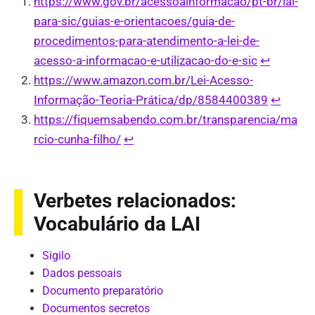
https://www.gov.br/acessoainformacao/pt-br/lai-
para-sic/guias-e-orientacoes/guia-de-
procedimentos-para-atendimento-a-lei-de-
acesso-a-informacao-e-utilizacao-do-e-sic
↩︎
https://www.amazon.com.br/Lei-Acesso-
Informação-Teoria-Prática/dp/8584400389
↩︎
https://fiquemsabendo.com.br/transparencia/ma
rcio-cunha-filho/
↩︎
Verbetes relacionados:
Vocabulário da LAI
Sigilo
Dados pessoais
Documento preparatório
Documentos secretos