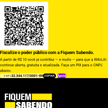
Fiscalize o poder público com a Fiquem Sabendo.
A partir de R$ 10 você já contribui — e muito — para que a WikiLAI
continue aberta, gratuita e atualizada. Faça um PIX para o CNPJ
abaixo.
32.344.117/0001-89
Apoie
COPIAR
CNPJ