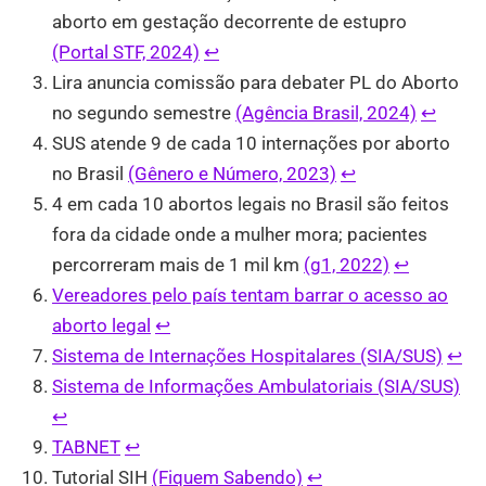
aborto em gestação decorrente de estupro
(Portal STF, 2024)
↩︎
Lira anuncia comissão para debater PL do Aborto
no segundo semestre
(Agência Brasil, 2024)
↩︎
SUS atende 9 de cada 10 internações por aborto
no Brasil
(Gênero e Número, 2023)
↩︎
4 em cada 10 abortos legais no Brasil são feitos
fora da cidade onde a mulher mora; pacientes
percorreram mais de 1 mil km
(g1, 2022)
↩︎
Vereadores pelo país tentam barrar o acesso ao
aborto legal
↩︎
Sistema de Internações Hospitalares (SIA/SUS)
↩︎
Sistema de Informações Ambulatoriais (SIA/SUS)
↩︎
TABNET
↩︎
Tutorial SIH
(Fiquem Sabendo)
↩︎