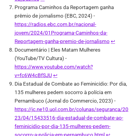
Programa Caminhos da Reportagem ganha
prêmio de jornalismo (EBC, 2024) -
https://radios.ebc.com.br/nacional-
jovem/2024/01Programa-Caminhos-da-
Reportagem-ganha-premio-de-jornalismo
↩︎
Documentário | Eles Matam Mulheres
(YouTube/TV Cultura) -
https://www.youtube.com/watch?
v=fc6W4cBfSJU
↩︎
Dia Estadual de Combate ao Feminicídio: Por dia,
135 mulheres pedem socorro à polícia em
Pernambuco (Jornal do Commercio, 2023) -
https://jc.ne10.uol.com.br/colunas/seguranca/20
23/04/15433516-dia-estadual-de-combate-ao-
feminicidio-por-dia-135-mulheres-pedem-
socorro-a-policia-em-pernambuco.html
↩︎