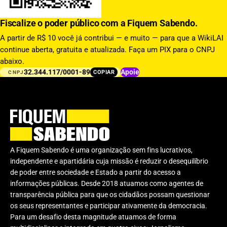
Fiscalize o poder público com a Fiquem Sabendo.
A partir de R$ 10 você já contribui — e muito — para que a WikiLAI
continue aberta, gratuita e atualizada. Faça um PIX para o CNPJ
abaixo.
32.344.117/0001-89
Apoie
COPIAR
CNPJ
A Fiquem Sabendo é uma organização sem fins lucrativos,
independente e apartidária cuja missão é reduzir o desequilíbrio
de poder entre sociedade e Estado a partir do acesso a
informações públicas. Desde 2018 atuamos como agentes de
transparência pública para que os cidadãos possam questionar
os seus representantes e participar ativamente da democracia.
Para um desafio desta magnitude atuamos de forma