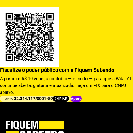
Fiscalize o poder público com a Fiquem Sabendo.
A partir de R$ 10 você já contribui — e muito — para que a WikiLAI
continue aberta, gratuita e atualizada. Faça um PIX para o CNPJ
abaixo.
32.344.117/0001-89
Apoie
COPIAR
CNPJ